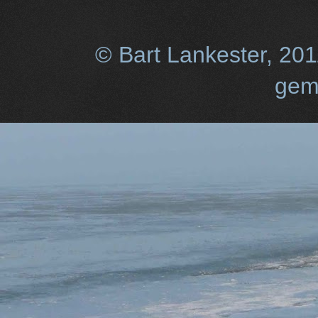
© Bart Lankester, 20
gem