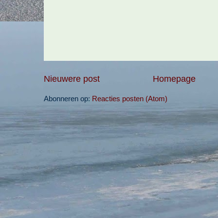
Nieuwere post
Homepage
Abonneren op:
Reacties posten (Atom)