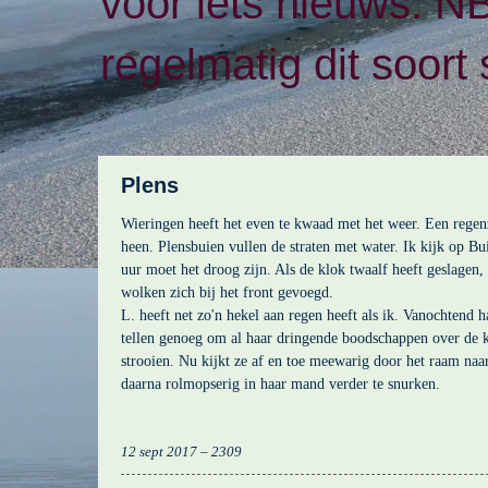
voor iets nieuws. N
regelmatig dit soort 
Plens
Wieringen heeft het even te kwaad met het weer. Een regen
heen. Plensbuien vullen de straten met water. Ik kijk op B
uur moet het droog zijn. Als de klok twaalf heeft geslagen
wolken zich bij het front gevoegd.
L. heeft net zo'n hekel aan regen heeft als ik. Vanochtend 
tellen genoeg om al haar dringende boodschappen over de k
strooien. Nu kijkt ze af en toe meewarig door het raam naa
daarna rolmopserig in haar mand verder te snurken.
12 sept 2017 – 2309