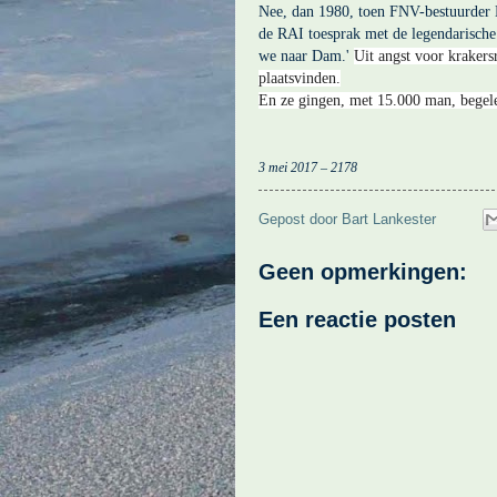
Nee, dan 1980, toen FNV-bestuurder 
de RAI toesprak met de legendarisch
we naar Dam.'
Uit angst voor krakers
plaatsvinden.
En ze gingen, met 15.000 man, begele
3 mei 2017 – 2178
Gepost door
Bart Lankester
Geen opmerkingen:
Een reactie posten