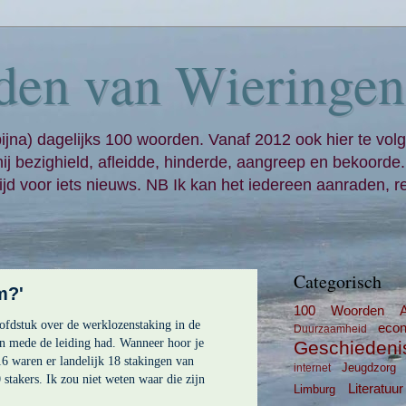
den van Wieringen
bijna) dagelijks 100 woorden. Vanaf 2012 ook hier te volg
mij bezighield, afleidde, hinderde, aangreep en bekoorde
jd voor iets nieuws. NB Ik kan het iedereen aanraden, re
Categorisch
m?'
100 Woorden
oofdstuk over de werklozenstaking in de
eco
Duurzaamheid
n mede de leiding had. Wanneer hoor je
Geschiedeni
6 waren er landelijk 18 stakingen van
Jeugdzorg
internet
 stakers. Ik zou niet weten waar die zijn
Literatuur
Limburg