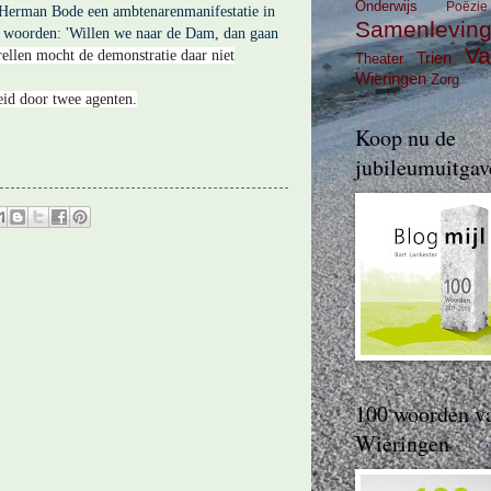
Onderwijs
Poëzie
Herman Bode een ambtenarenmanifestatie in
Samenlevin
e woorden: 'Willen we naar de Dam, dan gaan
Va
rellen mocht de demonstratie daar niet
Trien
Theater
Wieringen
Zorg
id door twee agenten.
Koop nu de
jubileumuitgav
100 woorden v
Wieringen