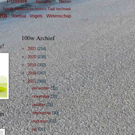
Politiek
Reclame
Reizen
g
Sport
Taal
techniek
Stakkers en stakers
ria
Voetbal
Vogels
Wetenschap
100w Archief
e!
►
2021
(214)
►
2020
(236)
►
2019
(302)
►
2018
(347)
▼
2017
(365)
►
december
(31)
►
november
(30)
►
oktober
(31)
an
►
september
(30)
►
augustus
(31)
►
juli
(31)