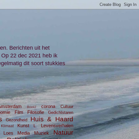
en. Berichten uit het
. Op 22 dec 2021 heb ik
gelmatig dit soort stukkies
Amsterdam
corona
Cultuur
Boek2
nomie
Film
Filosofie
Gedichtstaren
s
Huis & Haard
Gezondheid
Kunst
Levensverhalen
L.
Klimaat
Natuur
Loes
Media
Muziek