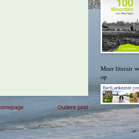
Meer literair w
op
omepage
Oudere post