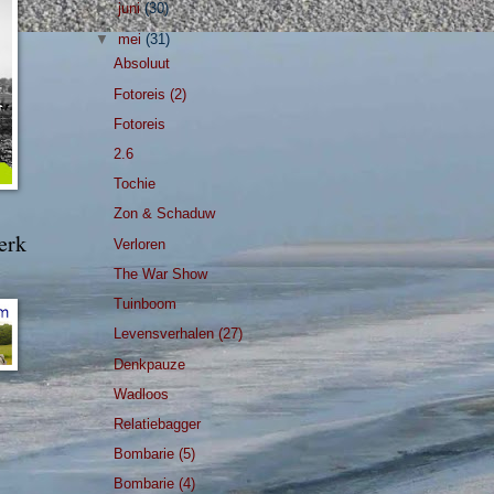
►
juni
(30)
▼
mei
(31)
Absoluut
Fotoreis (2)
Fotoreis
2.6
Tochie
Zon & Schaduw
erk
Verloren
The War Show
Tuinboom
Levensverhalen (27)
Denkpauze
Wadloos
Relatiebagger
Bombarie (5)
Bombarie (4)