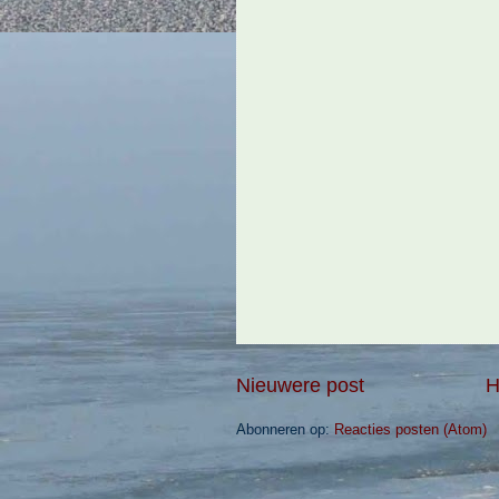
Nieuwere post
H
Abonneren op:
Reacties posten (Atom)