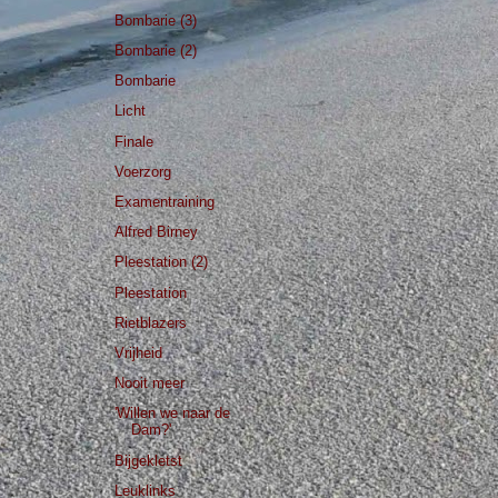
Bombarie (3)
Bombarie (2)
Bombarie
Licht
Finale
Voerzorg
Examentraining
Alfred Birney
Pleestation (2)
Pleestation
Rietblazers
Vrijheid
Nooit meer
'Willen we naar de
Dam?'
Bijgekletst
Leuklinks