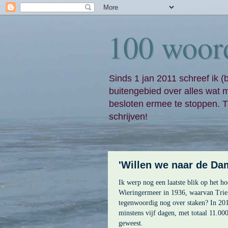
100 woor
Sinds 1 jan 2011 schreef ik (
buitengebied over alles wat 
besloten ermee te stoppen. Ti
schrijven!
'Willen we naar de Da
Ik werp nog een laatste blik op het h
Wieringermeer in 1936, waarvan Trie
tegenwoordig nog over staken? In 201
minstens vijf dagen, met totaal 11.000
geweest.