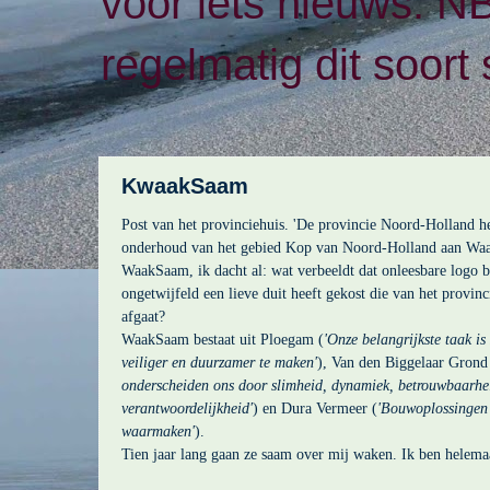
voor iets nieuws. N
regelmatig dit soort 
KwaakSaam
Post van het provinciehuis. 'De provincie Noord-Holland he
onderhoud van het gebied Kop van Noord-Holland aan Wa
WaakSaam, ik dacht al: wat verbeeldt dat onleesbare logo b
ongetwijfeld een lieve duit heeft gekost die van het provin
afgaat?
WaakSaam bestaat uit Ploegam (
'
Onze belangrijkste taak is
veiliger en duurzamer te maken'
), Van den Biggelaar Gron
onderscheiden ons door slimheid, dynamiek, betrouwbaarhe
verantwoordelijkheid'
) en Dura Vermeer (
'Bouwoplossingen
waarmaken'
).
Tien jaar lang gaan ze saam over mij waken. Ik ben helemaa