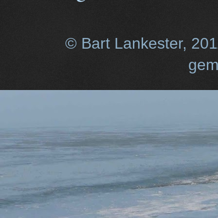
© Bart Lankester, 20
gem