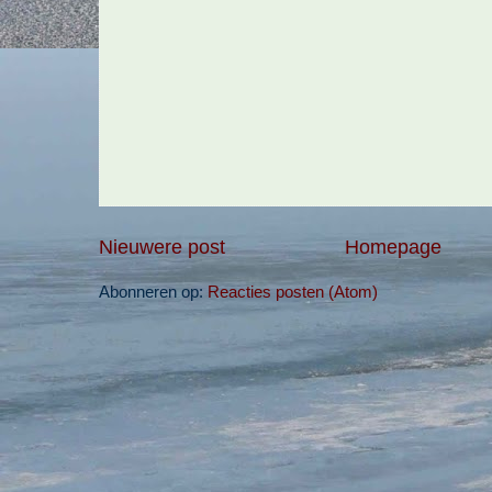
Nieuwere post
Homepage
Abonneren op:
Reacties posten (Atom)