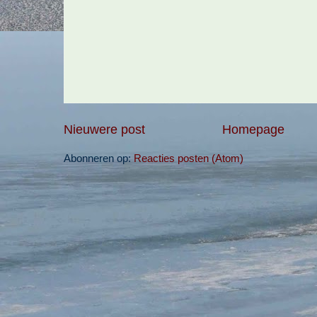
Nieuwere post
Homepage
Abonneren op:
Reacties posten (Atom)