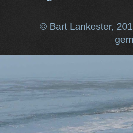
© Bart Lankester, 20
gem