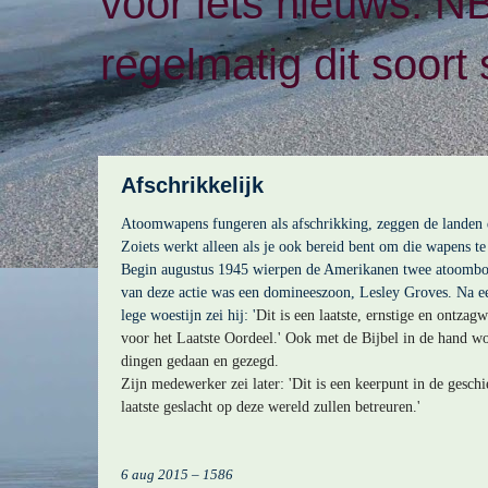
voor iets nieuws. N
regelmatig dit soort 
Afschrikkelijk
Atoomwapens fungeren als afschrikking, zeggen de landen 
Zoiets werkt alleen als je ook bereid bent om die wapens te
Begin augustus 1945 wierpen de Amerikanen twee atoomb
van deze actie was een domineeszoon, Lesley Groves. Na ee
lege woestijn zei hij: '
Dit is een laatste, ernstige en ontz
voor het Laatste Oordeel.' Ook met de Bijbel in de hand wo
dingen gedaan en gezegd.
Zijn medewerker zei later: '
Dit is een keerpunt in de geschi
laatste geslacht op deze wereld zullen betreuren.'
6 aug 2015 – 1586