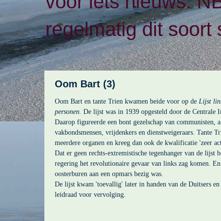
voor iets nieuws. N
regelmatig dit soort 
Oom Bart (3)
Oom Bart en tante Trien kwamen beide voor op de
Lijst li
personen.
De lijst was in 1939 opgesteld door de Centrale I
Daarop figureerde een bont gezelschap van communisten, a
vakbondsmensen, vrijdenkers en dienstweigeraars. Tante Tri
meerdere organen en kreeg dan ook de kwalificatie 'zeer act
Dat er geen rechts-extremistische tegenhanger van de lijst b
regering het revolutionaire gevaar van links zag komen. En d
oosterburen aan een opmars bezig was.
De lijst kwam 'toevallig' later in handen van de Duitsers e
leidraad voor vervolging.