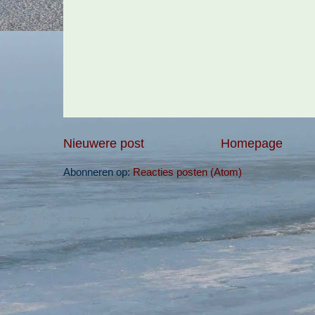
Nieuwere post
Homepage
Abonneren op:
Reacties posten (Atom)