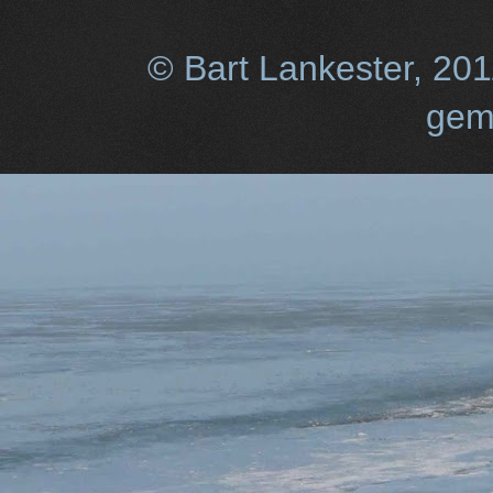
© Bart Lankester, 20
gem