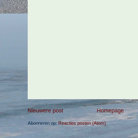
Nieuwere post
Homepage
Abonneren op:
Reacties posten (Atom)